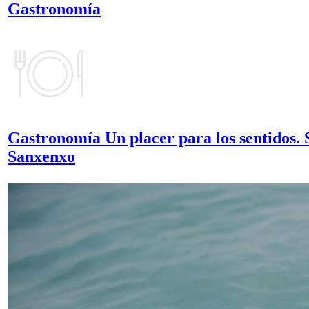
Gastronomía
Gastronomía
Un placer para los sentidos. 
Sanxenxo