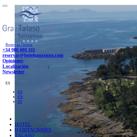
Reservas Online
+34 986 691 111
reservas@hotelsanxenxo.com
Opiniones
Localización
Newsletter
ES
ES
EN
PT
HOTEL
HABITACIONES
TALASO