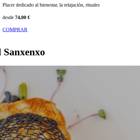
Relajantes y Anti-estrés, del Mundo y Estéticos.
desde
52,00 €
COMPRAR
l Sanxenxo