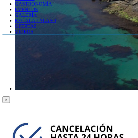
GASTRONOMÍA
EVENTOS
GALERÍA
REGALA TALASO
OFERTAS
VÍDEOS
×